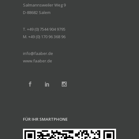
Salmannsweiler Weg 9
D-88682 Salem
T. +49 (0) 7544 904 9795
M. +49 (0) 170 96 368 96
info@faaber.de
www.faaber.de
FÜR IHR SMARTPHONE