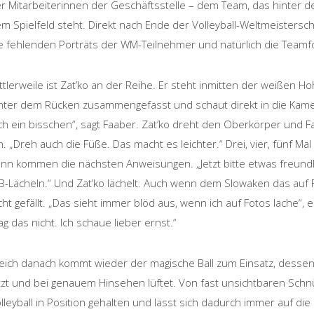
r Mitarbeiterinnen der Geschäftsstelle – dem Team, das hinter d
m Spielfeld steht. Direkt nach Ende der Volleyball-Weltmeistersc
e fehlenden Porträts der WM-Teilnehmer und natürlich die Teamf
ttlerweile ist Zat’ko an der Reihe. Er steht inmitten der weißen H
nter dem Rücken zusammengefasst und schaut direkt in die Kamer
ch ein bisschen“, sagt Faaber. Zat’ko dreht den Oberkörper und F
n. „Dreh auch die Füße. Das macht es leichter.“ Drei, vier, fünf Mal 
nn kommen die nächsten Anweisungen. „Jetzt bitte etwas freundli
B-Lächeln.“ Und Zat’ko lächelt. Auch wenn dem Slowaken das auf 
cht gefällt. „Das sieht immer blöd aus, wenn ich auf Fotos lache“, e
g das nicht. Ich schaue lieber ernst.“
eich danach kommt wieder der magische Ball zum Einsatz, dessen
tzt und bei genauem Hinsehen lüftet. Von fast unsichtbaren Schn
lleyball in Position gehalten und lässt sich dadurch immer auf d