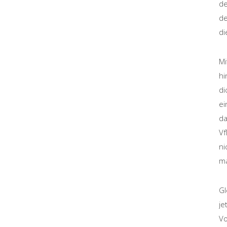
de
de
di
Mi
hi
di
ei
da
Vf
ni
ma
Gl
je
Vo