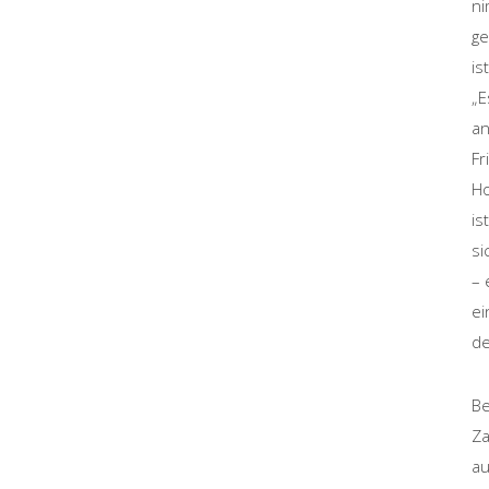
ni
ge
is
„E
an
Fr
Ho
is
si
– 
ei
de
Be
Za
au