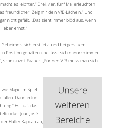
cht es leichter.“ Drei, vier, fünf Mal erleuchten
s freundlicher. Zeig mir dein VfB-Lächeln.“ Und
ar nicht gefällt. „Das sieht immer blöd aus, wenn
 lieber ernst.“
 Geheimnis sich erst jetzt und bei genauem
 in Position gehalten und lässt sich dadurch immer
n“, schmunzelt Faaber. „Für den VfB muss man sich
Unsere
 wie Magie im Spiel
 fallen. Dann ertönt
weiteren
htung.“ Es läuft das
telblocker Joao José
Bereiche
der Häfler Kapitän an,