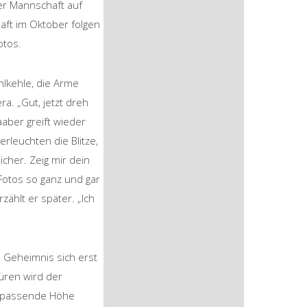
er Mannschaft auf
haft im Oktober folgen
otos.
ohlkehle, die Arme
a. „Gut, jetzt dreh
aaber greift wieder
erleuchten die Blitze,
cher. Zeig mir dein
Fotos so ganz und gar
rzählt er später. „Ich
 Geheimnis sich erst
üren wird der
ie passende Höhe