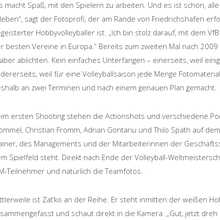
s macht Spaß, mit den Spielern zu arbeiten. Und es ist schön, al
leben“, sagt der Fotoprofi, der am Rande von Friedrichshafen erfo
geisterter Hobbyvolleyballer ist. „Ich bin stolz darauf, mit dem Vf
r besten Vereine in Europa.“ Bereits zum zweiten Mal nach 2009 l
aber ablichten. Kein einfaches Unterfangen – einerseits, weil eini
dererseits, weil für eine Volleyballsaison jede Menge Fotomateri
shalb an zwei Terminen und nach einem genauen Plan gemacht.
im ersten Shooting stehen die Actionshots und verschiedene Portr
ommel, Christian Fromm, Adrian Gontariu und Thilo Späth auf 
ainer, des Managements und der Mitarbeiterinnen der Geschäftss
m Spielfeld steht. Direkt nach Ende der Volleyball-Weltmeistersc
-Teilnehmer und natürlich die Teamfotos.
ttlerweile ist Zat’ko an der Reihe. Er steht inmitten der weißen 
sammengefasst und schaut direkt in die Kamera. „Gut, jetzt dreh d