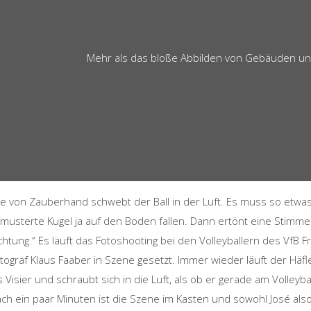
Mehr als das bloße Abbilden von Gebäuden un
e von Zauberhand schwebt der Ball in der Luft. Es muss so etwas 
musterte Kugel ja auf den Boden fallen. Dann ertönt eine Stimme:
chtung.“ Es läuft das Fotoshooting bei den Volleyballern des VfB F
tograf Klaus Faaber in Szene gesetzt. Immer wieder läuft der Hä
s Visier und schraubt sich in die Luft, als ob er gerade am Volle
ch ein paar Minuten ist die Szene im Kasten und sowohl José als