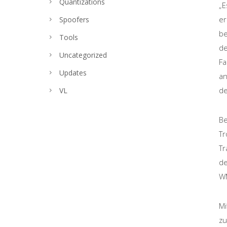
Quantizations
„E
er
Spoofers
be
Tools
de
Uncategorized
Fa
Updates
an
de
VL
Be
Tr
Tr
de
WM
Mi
zu