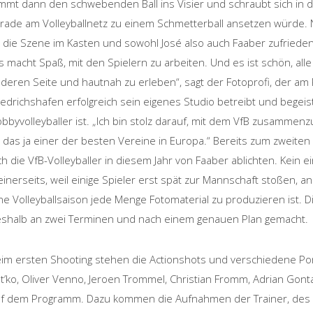
mmt dann den schwebenden Ball ins Visier und schraubt sich in die
rade am Volleyballnetz zu einem Schmetterball ansetzen würde. 
t die Szene im Kasten und sowohl José also auch Faaber zufrieden
s macht Spaß, mit den Spielern zu arbeiten. Und es ist schön, alle
deren Seite und hautnah zu erleben“, sagt der Fotoprofi, der am
iedrichshafen erfolgreich sein eigenes Studio betreibt und begeis
bbyvolleyballer ist. „Ich bin stolz darauf, mit dem VfB zusammenzu
t das ja einer der besten Vereine in Europa.“ Bereits zum zweite
ch die VfB-Volleyballer in diesem Jahr von Faaber ablichten. Kein 
einerseits, weil einige Spieler erst spät zur Mannschaft stoßen, an
ne Volleyballsaison jede Menge Fotomaterial zu produzieren ist
shalb an zwei Terminen und nach einem genauen Plan gemacht.
im ersten Shooting stehen die Actionshots und verschiedene Port
t’ko, Oliver Venno, Jeroen Trommel, Christian Fromm, Adrian Gont
f dem Programm. Dazu kommen die Aufnahmen der Trainer, de