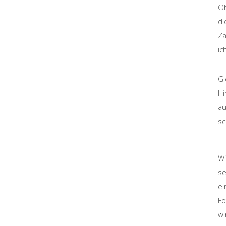
Ob
di
Za
ic
Gl
Hi
au
sc
Wi
se
ei
Fo
wi