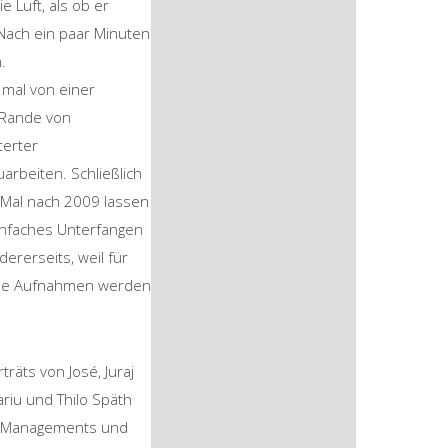
 Luft, als ob er
Nach ein paar Minuten
.
 mal von einer
 Rande von
terter
arbeiten. Schließlich
n Mal nach 2009 lassen
einfaches Unterfangen
dererseits, weil für
. Die Aufnahmen werden
räts von José, Juraj
ariu und Thilo Späth
s Managements und