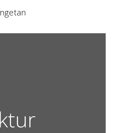
Angetan
ktur