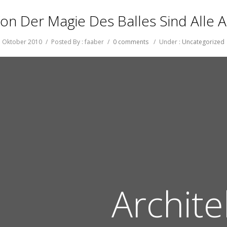
on Der Magie Des Balles Sind Alle 
. Oktober 2010
/
Posted By : faaber
/
0 comments
/
Under :
Uncategorized
Archite