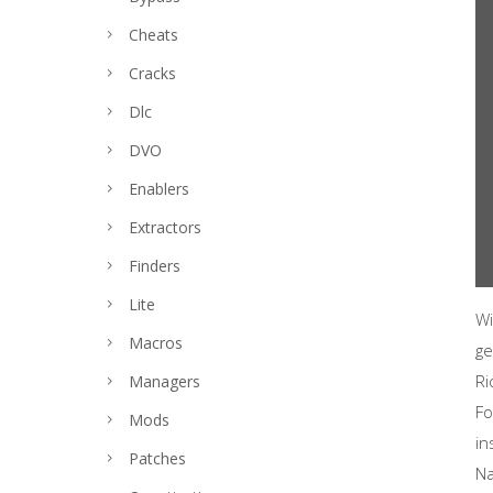
Cheats
Cracks
Dlc
DVO
Enablers
Extractors
Finders
Lite
Wi
Macros
ge
Ri
Managers
Fo
Mods
in
Patches
Na