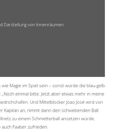
d Darstellung von Innenräumen
wie Magie im Spiel sein – sonst würde die blau-gelb
 „Noch einmal bitte. Jetzt aber etwas mehr in meine
riedrichshafen. Und Mittelblocker Joao José wird von
fler Kapitän an, nimmt dann den schwebenden Ball
yballnetz zu einem Schmetterball ansetzen würde.
o auch Faaber zufrieden.