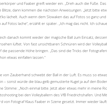
erkörper und Faaber greift wieder ein. „Dreh auch die Füße. Das ma
e Blitze, dann kommen die nächsten Anweisungen. „Jetzt bitte etwa
t’ko lächelt. Auch wenn dem Slowaken das auf Fotos so ganz und g
h auf Fotos lache“, erzählt er später. „Ich mag das nicht. Ich schaue
eich danach kommt wieder der magische Ball zum Einsatz, dessen
nsehen lüftet. Von fast unsichtbaren Schnüren wird der Volleyball
f die passende Höhe bringen. „Das sind die Tricks der Fotografe
hon etwas einfallen lassen.“
e von Zauberhand schwebt der Ball in der Luft. Es muss so etwas
in – sonst würde die blau-gelb gemusterte Kugel ja auf den Boden
ne Stimme: „Noch einmal bitte. Jetzt aber etwas mehr in meine Ric
toshooting bei den Volleyballern des VfB Friedrichshafen. Und Mit
rd von Fotograf Klaus Faaber in Szene gesetzt. Immer wieder läuft 