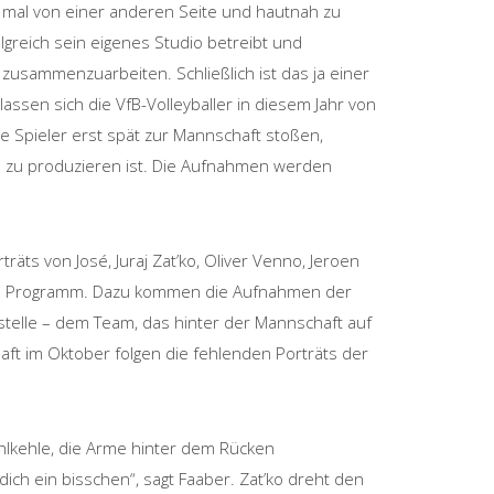
le mal von einer anderen Seite und hautnah zu
lgreich sein eigenes Studio betreibt und
B zusammenzuarbeiten. Schließlich ist das ja einer
assen sich die VfB-Volleyballer in diesem Jahr von
ge Spieler erst spät zur Mannschaft stoßen,
al zu produzieren ist. Die Aufnahmen werden
äts von José, Juraj Zat’ko, Oliver Venno, Jeroen
dem Programm. Dazu kommen die Aufnahmen der
telle – dem Team, das hinter der Mannschaft auf
haft im Oktober folgen die fehlenden Porträts der
Hohlkehle, die Arme hinter dem Rücken
ich ein bisschen“, sagt Faaber. Zat’ko dreht den