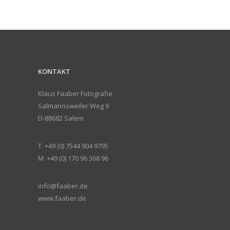
KONTAKT
Klaus Faaber Fotografie
Salmannsweiler Weg 9
D-88682 Salem
T. +49 (0) 7544 904 9795
M. +49 (0) 170 96 368 96
info@faaber.de
www.faaber.de