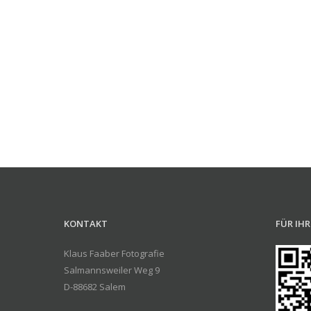
KONTAKT
FÜR IH
Klaus Faaber Fotografie
Salmannsweiler Weg 9
D-88682 Salem